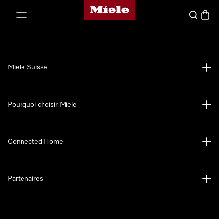
Page d'accueil de Miele
er au contenu
Search
Baske
Miele Suisse
Pourquoi choisir Miele
Connected Home
Partenaires