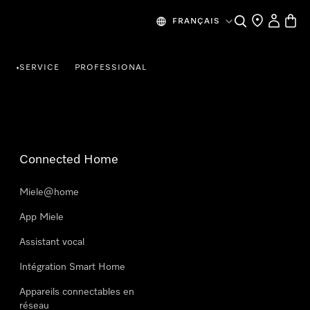
Search
Find a store
My Accou
Baske
FRANÇAIS
R
SERVICE
PROFESSIONAL
•
Connected Home
Miele@home
App Miele
Assistant vocal
Intégration Smart Home
Appareils connectables en
réseau