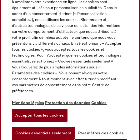
à améliorer votre expérience en ligne. Les cookies sont
également utilisés pour personnaliser les publicités. Dans le
FRANÇAIS
cadre d'un consentement distinct (« Personnalisation
complète »), nous utilisons les cookies Bloomreach et
d'autres technologies de suivi pour collecter des informations
sur votre comportement d'utilisateur, que nous attribuons à
votre profil afin de mieux adapter le contenu que nous vous
présentons via différents canaux. En sélectionnant « Accepter
Miele sur Youtube
Miele sur Instagram
Miele sur Facebook
Miele sur Pinterest
Miele sur LinkedIn
tous les cookies », vous acceptez tous les cookies et
technologies. Pour n'accepter que les cookies et technologies
essentiels, sélectionnez « Cookies essentiels seulement».
Vous trouverez de plus amples informations sous «
Paramètres des cookies ». Vous pouvez révoquer votre
consentement à tout moment avec effet futur en modifiant
Mentions légales
vos paramètres de consentement dans notre Centre de
préférences.
CGV
Protection des données
Mentions légales
Protection des données
Cookies
Conditions d'utilisation
Accepter tous les cookies
Paramètres des cookies
Cookies essentiels seulement
Paramètres des cookies
Vous pouvez
Essayez notre