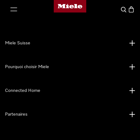
Page d'accueil de Miele
er au contenu
Search
Baske
Miele Suisse
Pourquoi choisir Miele
Connected Home
Partenaires