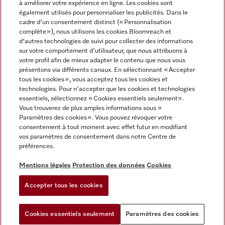
à améliorer votre expérience en ligne. Les cookies sont
également utilisés pour personnaliser les publicités. Dans le
FRANÇAIS
cadre d'un consentement distinct (« Personnalisation
complète »), nous utilisons les cookies Bloomreach et
d'autres technologies de suivi pour collecter des informations
sur votre comportement d'utilisateur, que nous attribuons à
votre profil afin de mieux adapter le contenu que nous vous
présentons via différents canaux. En sélectionnant « Accepter
Miele sur Youtube
Miele sur Instagram
Miele sur Facebook
Miele sur Pinterest
Miele sur LinkedIn
tous les cookies », vous acceptez tous les cookies et
technologies. Pour n'accepter que les cookies et technologies
essentiels, sélectionnez « Cookies essentiels seulement».
Vous trouverez de plus amples informations sous «
Paramètres des cookies ». Vous pouvez révoquer votre
consentement à tout moment avec effet futur en modifiant
Mentions légales
vos paramètres de consentement dans notre Centre de
préférences.
CGV
Protection des données
Mentions légales
Protection des données
Cookies
Conditions d'utilisation
Accepter tous les cookies
Paramètres des cookies
Cookies essentiels seulement
Paramètres des cookies