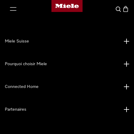
Page d'accueil de Miele
er au contenu
Search
Baske
Miele Suisse
Pourquoi choisir Miele
Connected Home
Partenaires