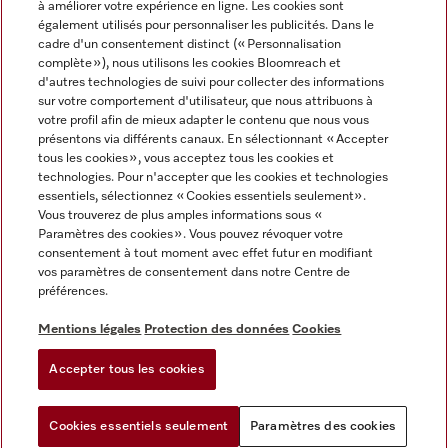
à améliorer votre expérience en ligne. Les cookies sont
également utilisés pour personnaliser les publicités. Dans le
FRANÇAIS
cadre d'un consentement distinct (« Personnalisation
complète »), nous utilisons les cookies Bloomreach et
d'autres technologies de suivi pour collecter des informations
sur votre comportement d'utilisateur, que nous attribuons à
votre profil afin de mieux adapter le contenu que nous vous
présentons via différents canaux. En sélectionnant « Accepter
Miele sur Youtube
Miele sur Instagram
Miele sur Facebook
Miele sur Pinterest
Miele sur LinkedIn
tous les cookies », vous acceptez tous les cookies et
technologies. Pour n'accepter que les cookies et technologies
essentiels, sélectionnez « Cookies essentiels seulement».
Vous trouverez de plus amples informations sous «
Paramètres des cookies ». Vous pouvez révoquer votre
consentement à tout moment avec effet futur en modifiant
Mentions légales
vos paramètres de consentement dans notre Centre de
préférences.
CGV
Protection des données
Mentions légales
Protection des données
Cookies
Conditions d'utilisation
Accepter tous les cookies
Paramètres des cookies
Cookies essentiels seulement
Paramètres des cookies