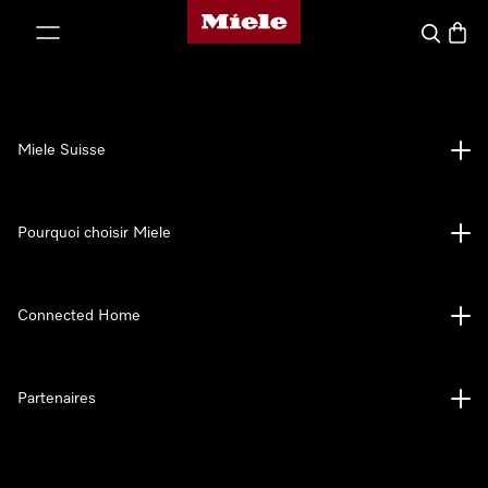
Page d'accueil de Miele
er au contenu
Search
Baske
Miele Suisse
Pourquoi choisir Miele
Connected Home
Partenaires