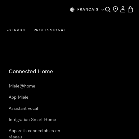
Search
Find a store
My Accou
Baske
FRANÇAIS
R
SERVICE
PROFESSIONAL
•
Connected Home
Miele@home
App Miele
Assistant vocal
Intégration Smart Home
Appareils connectables en
réseau