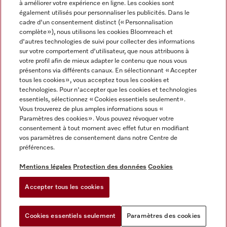
à améliorer votre expérience en ligne. Les cookies sont
également utilisés pour personnaliser les publicités. Dans le
FRANÇAIS
cadre d'un consentement distinct (« Personnalisation
complète »), nous utilisons les cookies Bloomreach et
d'autres technologies de suivi pour collecter des informations
sur votre comportement d'utilisateur, que nous attribuons à
votre profil afin de mieux adapter le contenu que nous vous
présentons via différents canaux. En sélectionnant « Accepter
Miele sur Youtube
Miele sur Instagram
Miele sur Facebook
Miele sur Pinterest
Miele sur LinkedIn
tous les cookies », vous acceptez tous les cookies et
technologies. Pour n'accepter que les cookies et technologies
essentiels, sélectionnez « Cookies essentiels seulement».
Vous trouverez de plus amples informations sous «
Paramètres des cookies ». Vous pouvez révoquer votre
consentement à tout moment avec effet futur en modifiant
Mentions légales
vos paramètres de consentement dans notre Centre de
préférences.
CGV
Protection des données
Mentions légales
Protection des données
Cookies
Conditions d'utilisation
Accepter tous les cookies
Paramètres des cookies
Cookies essentiels seulement
Paramètres des cookies