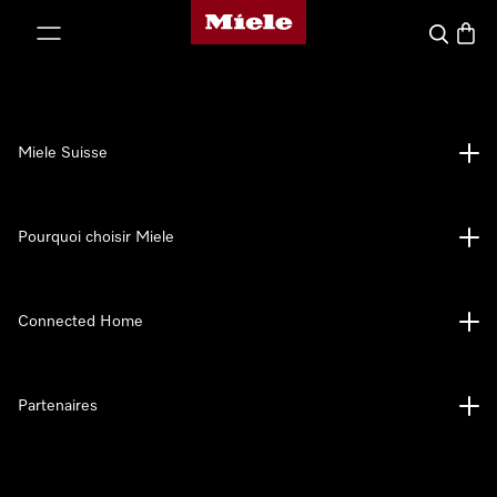
Page d'accueil de Miele
er au contenu
Search
Baske
Miele Suisse
Pourquoi choisir Miele
Connected Home
Partenaires