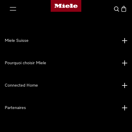
Page d'accueil de Miele
er au contenu
Search
Baske
Miele Suisse
Pourquoi choisir Miele
Connected Home
Partenaires