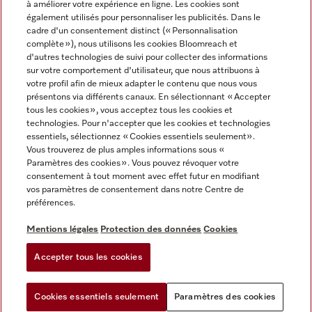
à améliorer votre expérience en ligne. Les cookies sont
également utilisés pour personnaliser les publicités. Dans le
FRANÇAIS
cadre d'un consentement distinct (« Personnalisation
complète »), nous utilisons les cookies Bloomreach et
d'autres technologies de suivi pour collecter des informations
sur votre comportement d'utilisateur, que nous attribuons à
votre profil afin de mieux adapter le contenu que nous vous
présentons via différents canaux. En sélectionnant « Accepter
Miele sur Youtube
Miele sur Instagram
Miele sur Facebook
Miele sur Pinterest
Miele sur LinkedIn
tous les cookies », vous acceptez tous les cookies et
technologies. Pour n'accepter que les cookies et technologies
essentiels, sélectionnez « Cookies essentiels seulement».
Vous trouverez de plus amples informations sous «
Paramètres des cookies ». Vous pouvez révoquer votre
consentement à tout moment avec effet futur en modifiant
Mentions légales
vos paramètres de consentement dans notre Centre de
préférences.
CGV
Protection des données
Mentions légales
Protection des données
Cookies
Conditions d'utilisation
Accepter tous les cookies
Paramètres des cookies
Cookies essentiels seulement
Paramètres des cookies