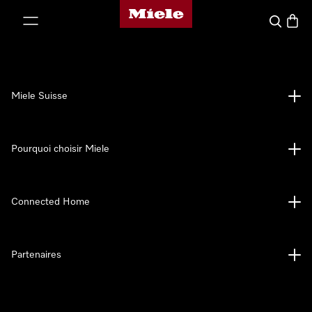
Page d'accueil de Miele
er au contenu
Search
Baske
Miele Suisse
Pourquoi choisir Miele
Connected Home
Partenaires