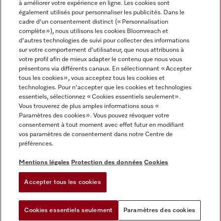
à améliorer votre expérience en ligne. Les cookies sont
également utilisés pour personnaliser les publicités. Dans le
FRANÇAIS
cadre d'un consentement distinct (« Personnalisation
complète »), nous utilisons les cookies Bloomreach et
d'autres technologies de suivi pour collecter des informations
sur votre comportement d'utilisateur, que nous attribuons à
votre profil afin de mieux adapter le contenu que nous vous
présentons via différents canaux. En sélectionnant « Accepter
Miele sur Youtube
Miele sur Instagram
Miele sur Facebook
Miele sur Pinterest
Miele sur LinkedIn
tous les cookies », vous acceptez tous les cookies et
technologies. Pour n'accepter que les cookies et technologies
essentiels, sélectionnez « Cookies essentiels seulement».
Vous trouverez de plus amples informations sous «
Paramètres des cookies ». Vous pouvez révoquer votre
consentement à tout moment avec effet futur en modifiant
Mentions légales
vos paramètres de consentement dans notre Centre de
préférences.
CGV
Protection des données
Mentions légales
Protection des données
Cookies
Conditions d'utilisation
Accepter tous les cookies
Paramètres des cookies
Cookies essentiels seulement
Paramètres des cookies