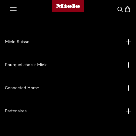
Page d'accueil de Miele
er au contenu
Search
Baske
Miele Suisse
Pourquoi choisir Miele
Connected Home
Partenaires