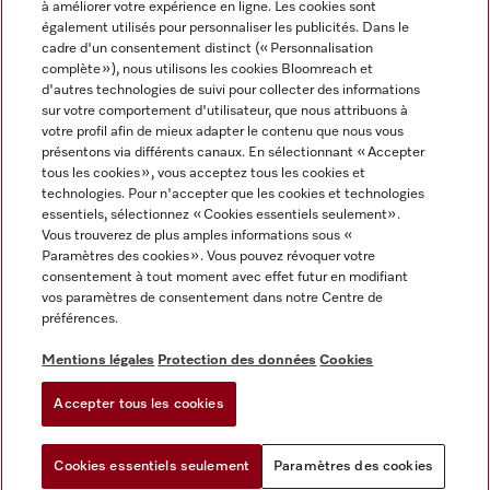
à améliorer votre expérience en ligne. Les cookies sont
également utilisés pour personnaliser les publicités. Dans le
FRANÇAIS
cadre d'un consentement distinct (« Personnalisation
complète »), nous utilisons les cookies Bloomreach et
d'autres technologies de suivi pour collecter des informations
sur votre comportement d'utilisateur, que nous attribuons à
votre profil afin de mieux adapter le contenu que nous vous
présentons via différents canaux. En sélectionnant « Accepter
Miele sur Youtube
Miele sur Instagram
Miele sur Facebook
Miele sur Pinterest
Miele sur LinkedIn
tous les cookies », vous acceptez tous les cookies et
technologies. Pour n'accepter que les cookies et technologies
essentiels, sélectionnez « Cookies essentiels seulement».
Vous trouverez de plus amples informations sous «
Paramètres des cookies ». Vous pouvez révoquer votre
consentement à tout moment avec effet futur en modifiant
Mentions légales
vos paramètres de consentement dans notre Centre de
préférences.
CGV
Protection des données
Mentions légales
Protection des données
Cookies
Conditions d'utilisation
Accepter tous les cookies
Paramètres des cookies
Cookies essentiels seulement
Paramètres des cookies