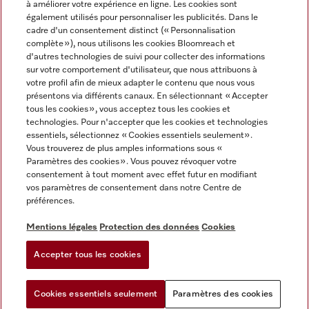
à améliorer votre expérience en ligne. Les cookies sont
également utilisés pour personnaliser les publicités. Dans le
FRANÇAIS
cadre d'un consentement distinct (« Personnalisation
complète »), nous utilisons les cookies Bloomreach et
d'autres technologies de suivi pour collecter des informations
sur votre comportement d'utilisateur, que nous attribuons à
votre profil afin de mieux adapter le contenu que nous vous
présentons via différents canaux. En sélectionnant « Accepter
Miele sur Youtube
Miele sur Instagram
Miele sur Facebook
Miele sur Pinterest
Miele sur LinkedIn
tous les cookies », vous acceptez tous les cookies et
technologies. Pour n'accepter que les cookies et technologies
essentiels, sélectionnez « Cookies essentiels seulement».
Vous trouverez de plus amples informations sous «
Paramètres des cookies ». Vous pouvez révoquer votre
consentement à tout moment avec effet futur en modifiant
Mentions légales
vos paramètres de consentement dans notre Centre de
préférences.
CGV
Protection des données
Mentions légales
Protection des données
Cookies
Conditions d'utilisation
Accepter tous les cookies
Paramètres des cookies
Cookies essentiels seulement
Paramètres des cookies