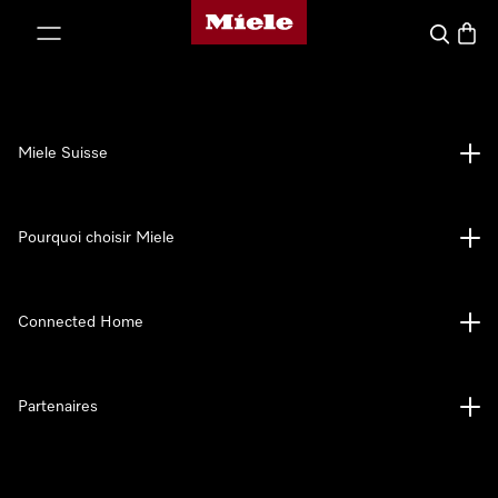
Page d'accueil de Miele
er au contenu
Search
Baske
Miele Suisse
Pourquoi choisir Miele
Connected Home
Partenaires