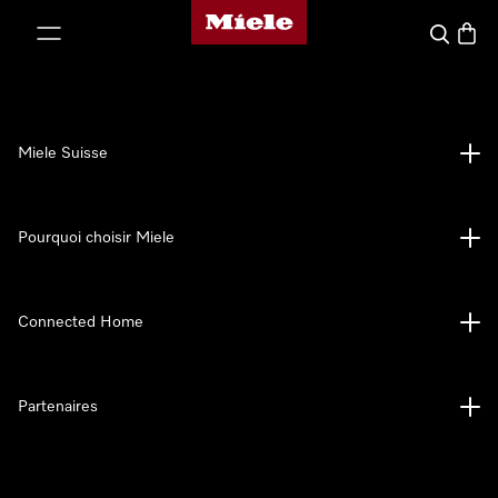
Page d'accueil de Miele
er au contenu
Search
Baske
Miele Suisse
Pourquoi choisir Miele
Connected Home
Partenaires