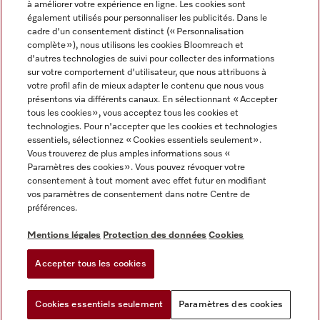
à améliorer votre expérience en ligne. Les cookies sont
également utilisés pour personnaliser les publicités. Dans le
FRANÇAIS
cadre d'un consentement distinct (« Personnalisation
complète »), nous utilisons les cookies Bloomreach et
d'autres technologies de suivi pour collecter des informations
sur votre comportement d'utilisateur, que nous attribuons à
votre profil afin de mieux adapter le contenu que nous vous
présentons via différents canaux. En sélectionnant « Accepter
Miele sur Youtube
Miele sur Instagram
Miele sur Facebook
Miele sur Pinterest
Miele sur LinkedIn
tous les cookies », vous acceptez tous les cookies et
technologies. Pour n'accepter que les cookies et technologies
essentiels, sélectionnez « Cookies essentiels seulement».
Vous trouverez de plus amples informations sous «
Paramètres des cookies ». Vous pouvez révoquer votre
consentement à tout moment avec effet futur en modifiant
Mentions légales
vos paramètres de consentement dans notre Centre de
préférences.
CGV
Protection des données
Mentions légales
Protection des données
Cookies
Conditions d'utilisation
Accepter tous les cookies
Paramètres des cookies
Cookies essentiels seulement
Paramètres des cookies