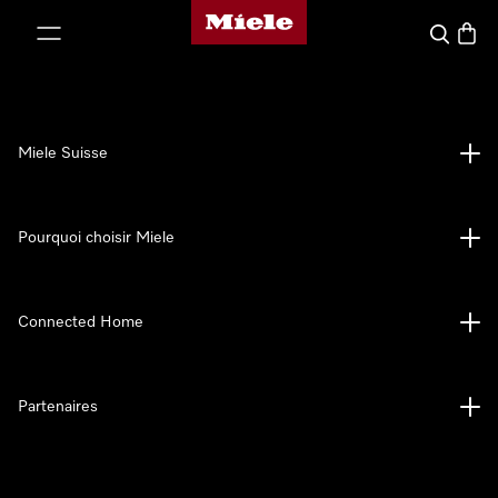
Page d'accueil de Miele
er au contenu
Search
Baske
Miele Suisse
Pourquoi choisir Miele
Connected Home
Partenaires