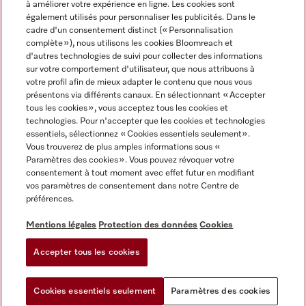
à améliorer votre expérience en ligne. Les cookies sont
également utilisés pour personnaliser les publicités. Dans le
FRANÇAIS
cadre d'un consentement distinct (« Personnalisation
complète »), nous utilisons les cookies Bloomreach et
d'autres technologies de suivi pour collecter des informations
sur votre comportement d'utilisateur, que nous attribuons à
votre profil afin de mieux adapter le contenu que nous vous
présentons via différents canaux. En sélectionnant « Accepter
Miele sur Youtube
Miele sur Instagram
Miele sur Facebook
Miele sur Pinterest
Miele sur LinkedIn
tous les cookies », vous acceptez tous les cookies et
technologies. Pour n'accepter que les cookies et technologies
essentiels, sélectionnez « Cookies essentiels seulement».
Vous trouverez de plus amples informations sous «
Paramètres des cookies ». Vous pouvez révoquer votre
consentement à tout moment avec effet futur en modifiant
Mentions légales
vos paramètres de consentement dans notre Centre de
préférences.
CGV
Protection des données
Mentions légales
Protection des données
Cookies
Conditions d'utilisation
Accepter tous les cookies
Paramètres des cookies
Cookies essentiels seulement
Paramètres des cookies