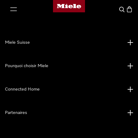
Page d'accueil de Miele
er au contenu
Search
Baske
Miele Suisse
Pourquoi choisir Miele
Connected Home
Partenaires