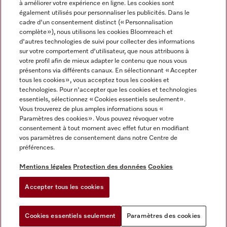
à améliorer votre expérience en ligne. Les cookies sont
également utilisés pour personnaliser les publicités. Dans le
FRANÇAIS
cadre d'un consentement distinct (« Personnalisation
complète »), nous utilisons les cookies Bloomreach et
d'autres technologies de suivi pour collecter des informations
sur votre comportement d'utilisateur, que nous attribuons à
votre profil afin de mieux adapter le contenu que nous vous
présentons via différents canaux. En sélectionnant « Accepter
Miele sur Youtube
Miele sur Instagram
Miele sur Facebook
Miele sur Pinterest
Miele sur LinkedIn
tous les cookies », vous acceptez tous les cookies et
technologies. Pour n'accepter que les cookies et technologies
essentiels, sélectionnez « Cookies essentiels seulement».
Vous trouverez de plus amples informations sous «
Paramètres des cookies ». Vous pouvez révoquer votre
consentement à tout moment avec effet futur en modifiant
Mentions légales
vos paramètres de consentement dans notre Centre de
préférences.
CGV
Protection des données
Mentions légales
Protection des données
Cookies
Conditions d'utilisation
Accepter tous les cookies
Paramètres des cookies
Cookies essentiels seulement
Paramètres des cookies