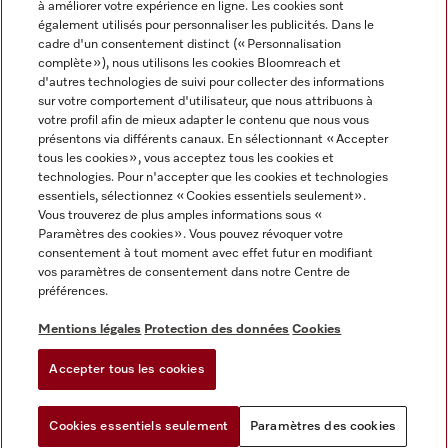
à améliorer votre expérience en ligne. Les cookies sont
également utilisés pour personnaliser les publicités. Dans le
FRANÇAIS
cadre d'un consentement distinct (« Personnalisation
complète »), nous utilisons les cookies Bloomreach et
d'autres technologies de suivi pour collecter des informations
sur votre comportement d'utilisateur, que nous attribuons à
votre profil afin de mieux adapter le contenu que nous vous
présentons via différents canaux. En sélectionnant « Accepter
Miele sur Youtube
Miele sur Instagram
Miele sur Facebook
Miele sur Pinterest
Miele sur LinkedIn
tous les cookies », vous acceptez tous les cookies et
technologies. Pour n'accepter que les cookies et technologies
essentiels, sélectionnez « Cookies essentiels seulement».
Vous trouverez de plus amples informations sous «
Paramètres des cookies ». Vous pouvez révoquer votre
consentement à tout moment avec effet futur en modifiant
Mentions légales
vos paramètres de consentement dans notre Centre de
préférences.
CGV
Protection des données
Mentions légales
Protection des données
Cookies
Conditions d'utilisation
Accepter tous les cookies
Paramètres des cookies
Cookies essentiels seulement
Paramètres des cookies