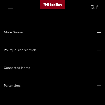
Page d'accueil de Miele
er au contenu
Search
Baske
Miele Suisse
Pourquoi choisir Miele
Connected Home
Partenaires