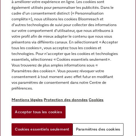
à améliorer votre expérience en ligne. Les cookies sont
également utilisés pour personnaliser les publicités. Dans le
FRANÇAIS
cadre d'un consentement distinct (« Personnalisation
complète »), nous utilisons les cookies Bloomreach et
d'autres technologies de suivi pour collecter des informations
sur votre comportement d'utilisateur, que nous attribuons à
votre profil afin de mieux adapter le contenu que nous vous
présentons via différents canaux. En sélectionnant « Accepter
Miele sur Youtube
Miele sur Instagram
Miele sur Facebook
Miele sur Pinterest
Miele sur LinkedIn
tous les cookies », vous acceptez tous les cookies et
technologies. Pour n'accepter que les cookies et technologies
essentiels, sélectionnez « Cookies essentiels seulement».
Vous trouverez de plus amples informations sous «
Paramètres des cookies ». Vous pouvez révoquer votre
consentement à tout moment avec effet futur en modifiant
Mentions légales
vos paramètres de consentement dans notre Centre de
préférences.
CGV
Protection des données
Mentions légales
Protection des données
Cookies
Conditions d'utilisation
Accepter tous les cookies
Paramètres des cookies
Cookies essentiels seulement
Paramètres des cookies
Vous pouvez
Essayez notre