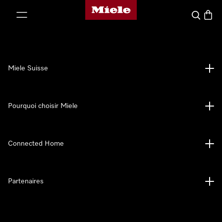
Page d'accueil de Miele
er au contenu
Search
Baske
Miele Suisse
Pourquoi choisir Miele
Connected Home
Partenaires