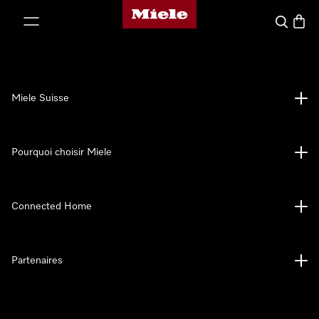
Page d'accueil de Miele
er au contenu
Search
Baske
Miele Suisse
Pourquoi choisir Miele
Connected Home
Partenaires