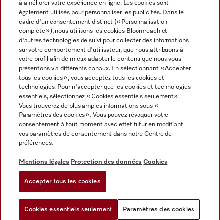
à améliorer votre expérience en ligne. Les cookies sont
également utilisés pour personnaliser les publicités. Dans le
FRANÇAIS
cadre d'un consentement distinct (« Personnalisation
complète »), nous utilisons les cookies Bloomreach et
d'autres technologies de suivi pour collecter des informations
sur votre comportement d'utilisateur, que nous attribuons à
votre profil afin de mieux adapter le contenu que nous vous
présentons via différents canaux. En sélectionnant « Accepter
Miele sur Youtube
Miele sur Instagram
Miele sur Facebook
Miele sur Pinterest
Miele sur LinkedIn
tous les cookies », vous acceptez tous les cookies et
technologies. Pour n'accepter que les cookies et technologies
essentiels, sélectionnez « Cookies essentiels seulement».
Vous trouverez de plus amples informations sous «
Paramètres des cookies ». Vous pouvez révoquer votre
consentement à tout moment avec effet futur en modifiant
Mentions légales
vos paramètres de consentement dans notre Centre de
préférences.
CGV
Protection des données
Mentions légales
Protection des données
Cookies
Conditions d'utilisation
Accepter tous les cookies
Paramètres des cookies
Cookies essentiels seulement
Paramètres des cookies
Vous pouvez
Essayez notre