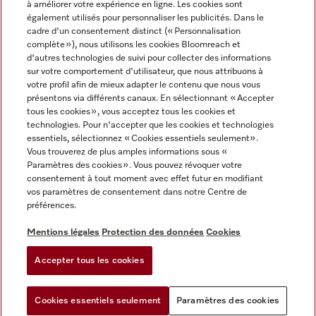
à améliorer votre expérience en ligne. Les cookies sont
également utilisés pour personnaliser les publicités. Dans le
FRANÇAIS
cadre d'un consentement distinct (« Personnalisation
complète »), nous utilisons les cookies Bloomreach et
d'autres technologies de suivi pour collecter des informations
sur votre comportement d'utilisateur, que nous attribuons à
votre profil afin de mieux adapter le contenu que nous vous
présentons via différents canaux. En sélectionnant « Accepter
Miele sur Youtube
Miele sur Instagram
Miele sur Facebook
Miele sur Pinterest
Miele sur LinkedIn
tous les cookies », vous acceptez tous les cookies et
technologies. Pour n'accepter que les cookies et technologies
essentiels, sélectionnez « Cookies essentiels seulement».
Vous trouverez de plus amples informations sous «
Paramètres des cookies ». Vous pouvez révoquer votre
consentement à tout moment avec effet futur en modifiant
Mentions légales
vos paramètres de consentement dans notre Centre de
préférences.
CGV
Protection des données
Mentions légales
Protection des données
Cookies
Conditions d'utilisation
Accepter tous les cookies
Paramètres des cookies
Cookies essentiels seulement
Paramètres des cookies