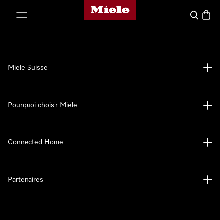
Page d'accueil de Miele
er au contenu
Search
Baske
Miele Suisse
Pourquoi choisir Miele
Connected Home
Partenaires