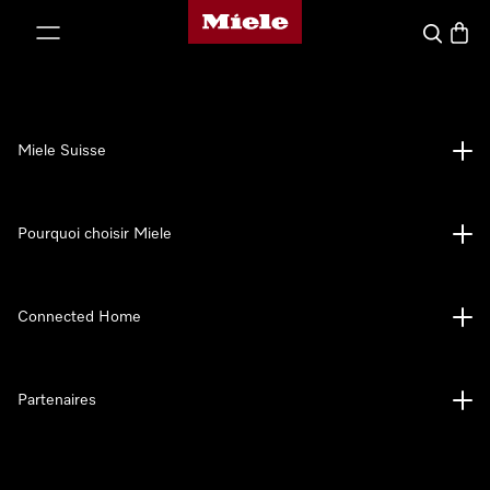
Page d'accueil de Miele
er au contenu
Search
Baske
Miele Suisse
Pourquoi choisir Miele
Connected Home
Partenaires