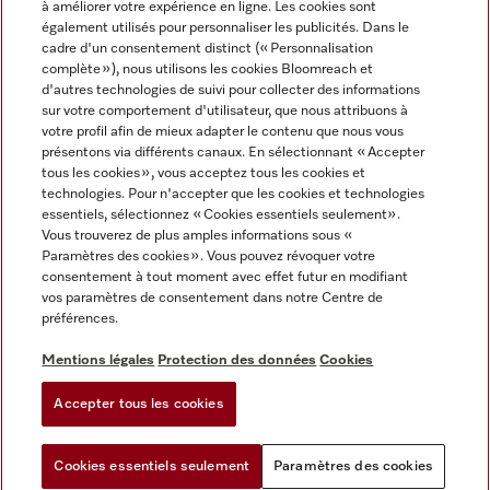
à améliorer votre expérience en ligne. Les cookies sont
également utilisés pour personnaliser les publicités. Dans le
FRANÇAIS
cadre d'un consentement distinct (« Personnalisation
complète »), nous utilisons les cookies Bloomreach et
d'autres technologies de suivi pour collecter des informations
sur votre comportement d'utilisateur, que nous attribuons à
votre profil afin de mieux adapter le contenu que nous vous
présentons via différents canaux. En sélectionnant « Accepter
Miele sur Youtube
Miele sur Instagram
Miele sur Facebook
Miele sur Pinterest
Miele sur LinkedIn
tous les cookies », vous acceptez tous les cookies et
technologies. Pour n'accepter que les cookies et technologies
essentiels, sélectionnez « Cookies essentiels seulement».
Vous trouverez de plus amples informations sous «
Paramètres des cookies ». Vous pouvez révoquer votre
consentement à tout moment avec effet futur en modifiant
Mentions légales
vos paramètres de consentement dans notre Centre de
préférences.
CGV
Protection des données
Mentions légales
Protection des données
Cookies
Conditions d'utilisation
Accepter tous les cookies
Paramètres des cookies
Cookies essentiels seulement
Paramètres des cookies