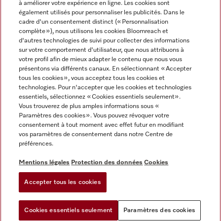
à améliorer votre expérience en ligne. Les cookies sont
également utilisés pour personnaliser les publicités. Dans le
FRANÇAIS
cadre d'un consentement distinct (« Personnalisation
complète »), nous utilisons les cookies Bloomreach et
d'autres technologies de suivi pour collecter des informations
sur votre comportement d'utilisateur, que nous attribuons à
votre profil afin de mieux adapter le contenu que nous vous
présentons via différents canaux. En sélectionnant « Accepter
Miele sur Youtube
Miele sur Instagram
Miele sur Facebook
Miele sur Pinterest
Miele sur LinkedIn
tous les cookies », vous acceptez tous les cookies et
technologies. Pour n'accepter que les cookies et technologies
essentiels, sélectionnez « Cookies essentiels seulement».
Vous trouverez de plus amples informations sous «
Paramètres des cookies ». Vous pouvez révoquer votre
consentement à tout moment avec effet futur en modifiant
Mentions légales
vos paramètres de consentement dans notre Centre de
préférences.
CGV
Protection des données
Mentions légales
Protection des données
Cookies
Conditions d'utilisation
Accepter tous les cookies
Paramètres des cookies
Cookies essentiels seulement
Paramètres des cookies