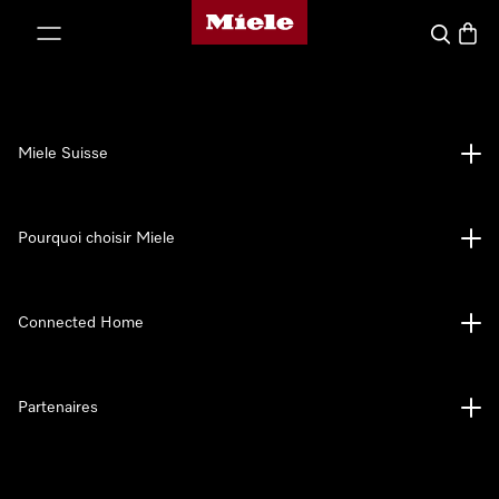
Page d'accueil de Miele
er au contenu
Search
Baske
Miele Suisse
Pourquoi choisir Miele
Connected Home
Partenaires