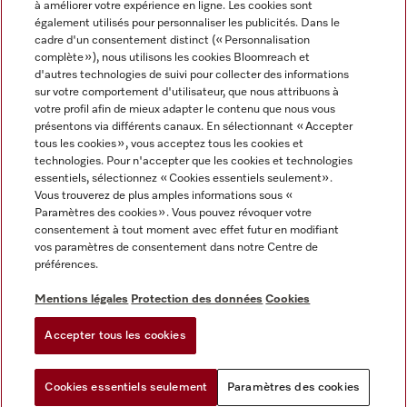
à améliorer votre expérience en ligne. Les cookies sont
également utilisés pour personnaliser les publicités. Dans le
FRANÇAIS
cadre d'un consentement distinct (« Personnalisation
complète »), nous utilisons les cookies Bloomreach et
d'autres technologies de suivi pour collecter des informations
sur votre comportement d'utilisateur, que nous attribuons à
votre profil afin de mieux adapter le contenu que nous vous
présentons via différents canaux. En sélectionnant « Accepter
Miele sur Youtube
Miele sur Instagram
Miele sur Facebook
Miele sur Pinterest
Miele sur LinkedIn
tous les cookies », vous acceptez tous les cookies et
technologies. Pour n'accepter que les cookies et technologies
essentiels, sélectionnez « Cookies essentiels seulement».
Vous trouverez de plus amples informations sous «
Paramètres des cookies ». Vous pouvez révoquer votre
consentement à tout moment avec effet futur en modifiant
Mentions légales
vos paramètres de consentement dans notre Centre de
préférences.
CGV
Protection des données
Mentions légales
Protection des données
Cookies
Conditions d'utilisation
Accepter tous les cookies
Paramètres des cookies
Cookies essentiels seulement
Paramètres des cookies