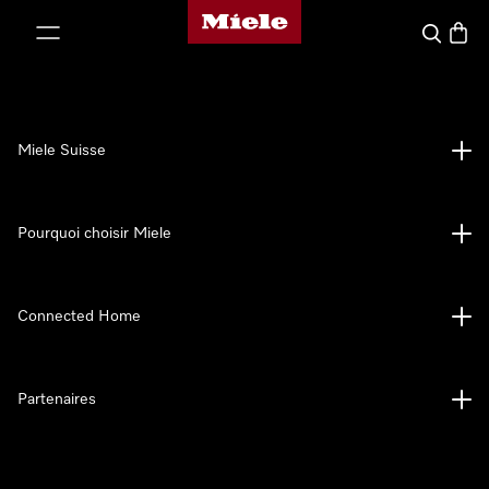
Page d'accueil de Miele
er au contenu
Search
Baske
Miele Suisse
Pourquoi choisir Miele
Connected Home
Partenaires