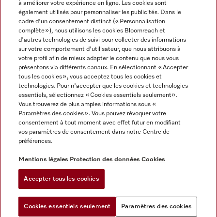
à améliorer votre expérience en ligne. Les cookies sont
également utilisés pour personnaliser les publicités. Dans le
FRANÇAIS
cadre d'un consentement distinct (« Personnalisation
complète »), nous utilisons les cookies Bloomreach et
d'autres technologies de suivi pour collecter des informations
sur votre comportement d'utilisateur, que nous attribuons à
votre profil afin de mieux adapter le contenu que nous vous
présentons via différents canaux. En sélectionnant « Accepter
Miele sur Youtube
Miele sur Instagram
Miele sur Facebook
Miele sur Pinterest
Miele sur LinkedIn
tous les cookies », vous acceptez tous les cookies et
technologies. Pour n'accepter que les cookies et technologies
essentiels, sélectionnez « Cookies essentiels seulement».
Vous trouverez de plus amples informations sous «
Paramètres des cookies ». Vous pouvez révoquer votre
consentement à tout moment avec effet futur en modifiant
Mentions légales
vos paramètres de consentement dans notre Centre de
préférences.
CGV
Protection des données
Mentions légales
Protection des données
Cookies
Conditions d'utilisation
Accepter tous les cookies
Paramètres des cookies
Cookies essentiels seulement
Paramètres des cookies