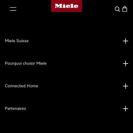
Page d'accueil de Miele
er au contenu
Search
Baske
Miele Suisse
Pourquoi choisir Miele
Connected Home
Partenaires