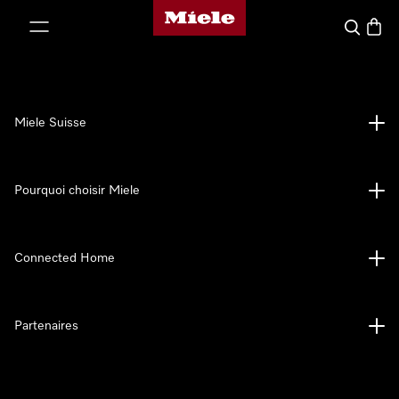
Page d'accueil de Miele
er au contenu
Search
Baske
Miele Suisse
Pourquoi choisir Miele
Connected Home
Partenaires