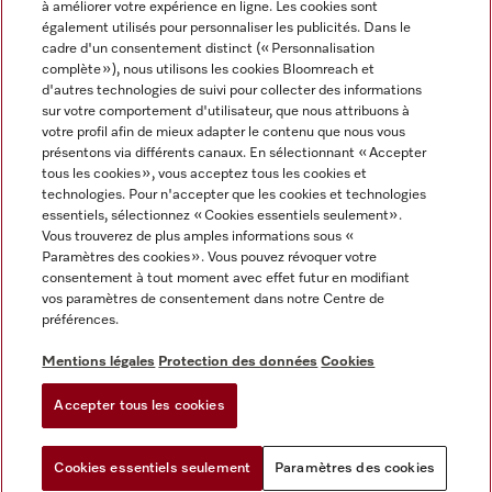
à améliorer votre expérience en ligne. Les cookies sont
également utilisés pour personnaliser les publicités. Dans le
FRANÇAIS
cadre d'un consentement distinct (« Personnalisation
complète »), nous utilisons les cookies Bloomreach et
d'autres technologies de suivi pour collecter des informations
sur votre comportement d'utilisateur, que nous attribuons à
votre profil afin de mieux adapter le contenu que nous vous
présentons via différents canaux. En sélectionnant « Accepter
Miele sur Youtube
Miele sur Instagram
Miele sur Facebook
Miele sur Pinterest
Miele sur LinkedIn
tous les cookies », vous acceptez tous les cookies et
technologies. Pour n'accepter que les cookies et technologies
essentiels, sélectionnez « Cookies essentiels seulement».
Vous trouverez de plus amples informations sous «
Paramètres des cookies ». Vous pouvez révoquer votre
consentement à tout moment avec effet futur en modifiant
Mentions légales
vos paramètres de consentement dans notre Centre de
préférences.
CGV
Protection des données
Mentions légales
Protection des données
Cookies
Conditions d'utilisation
Accepter tous les cookies
Paramètres des cookies
Cookies essentiels seulement
Paramètres des cookies