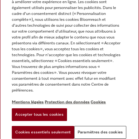
à améliorer votre expérience en ligne. Les cookies sont
également utilisés pour personnaliser les publicités. Dans le
FRANÇAIS
cadre d'un consentement distinct (« Personnalisation
complète »), nous utilisons les cookies Bloomreach et
d'autres technologies de suivi pour collecter des informations
sur votre comportement d'utilisateur, que nous attribuons à
votre profil afin de mieux adapter le contenu que nous vous
présentons via différents canaux. En sélectionnant « Accepter
Miele sur Youtube
Miele sur Instagram
Miele sur Facebook
Miele sur Pinterest
Miele sur LinkedIn
tous les cookies », vous acceptez tous les cookies et
technologies. Pour n'accepter que les cookies et technologies
essentiels, sélectionnez « Cookies essentiels seulement».
Vous trouverez de plus amples informations sous «
Paramètres des cookies ». Vous pouvez révoquer votre
consentement à tout moment avec effet futur en modifiant
Mentions légales
vos paramètres de consentement dans notre Centre de
préférences.
CGV
Protection des données
Mentions légales
Protection des données
Cookies
Conditions d'utilisation
Accepter tous les cookies
Paramètres des cookies
Cookies essentiels seulement
Paramètres des cookies
Vous pouvez
Essayez notre