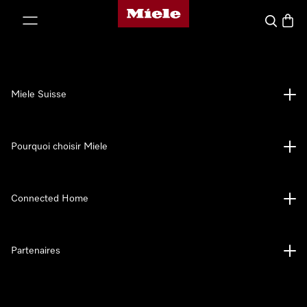
Page d'accueil de Miele
er au contenu
Search
Baske
Miele Suisse
Pourquoi choisir Miele
Connected Home
Partenaires