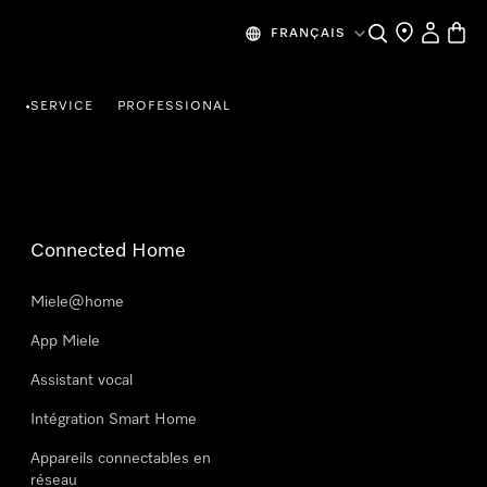
Search
Find a store
My Accou
Baske
FRANÇAIS
R
SERVICE
PROFESSIONAL
•
Connected Home
Miele@home
App Miele
Assistant vocal
Intégration Smart Home
Appareils connectables en
réseau