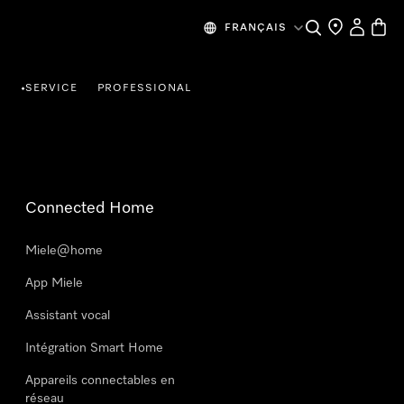
Search
Find a store
My Accou
Baske
FRANÇAIS
R
SERVICE
PROFESSIONAL
•
Connected Home
Miele@home
App Miele
Assistant vocal
Intégration Smart Home
Appareils connectables en
réseau