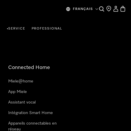
Search
Find a store
My Accou
Baske
FRANÇAIS
R
SERVICE
PROFESSIONAL
•
Connected Home
Miele@home
App Miele
Assistant vocal
Intégration Smart Home
Appareils connectables en
réseau