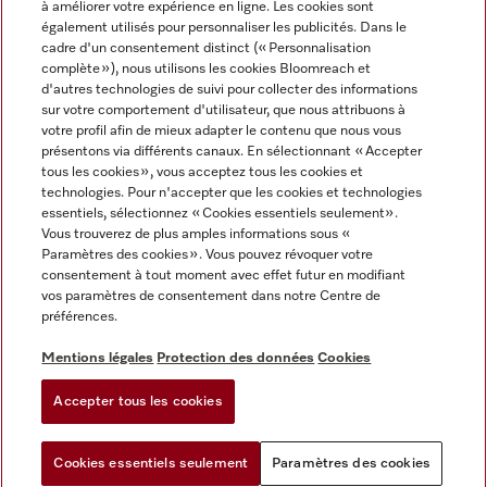
à améliorer votre expérience en ligne. Les cookies sont
également utilisés pour personnaliser les publicités. Dans le
FRANÇAIS
cadre d'un consentement distinct (« Personnalisation
complète »), nous utilisons les cookies Bloomreach et
d'autres technologies de suivi pour collecter des informations
sur votre comportement d'utilisateur, que nous attribuons à
votre profil afin de mieux adapter le contenu que nous vous
présentons via différents canaux. En sélectionnant « Accepter
Miele sur Youtube
Miele sur Instagram
Miele sur Facebook
Miele sur Pinterest
Miele sur LinkedIn
tous les cookies », vous acceptez tous les cookies et
technologies. Pour n'accepter que les cookies et technologies
essentiels, sélectionnez « Cookies essentiels seulement».
Vous trouverez de plus amples informations sous «
Paramètres des cookies ». Vous pouvez révoquer votre
consentement à tout moment avec effet futur en modifiant
Mentions légales
vos paramètres de consentement dans notre Centre de
préférences.
CGV
Protection des données
Mentions légales
Protection des données
Cookies
Conditions d'utilisation
Accepter tous les cookies
Paramètres des cookies
Cookies essentiels seulement
Paramètres des cookies