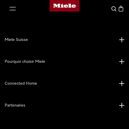
Page d'accueil de Miele
er au contenu
Search
Baske
Miele Suisse
Pourquoi choisir Miele
Connected Home
Partenaires