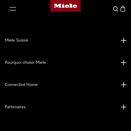
Page d'accueil de Miele
er au contenu
Search
Baske
Miele Suisse
Pourquoi choisir Miele
Connected Home
Partenaires