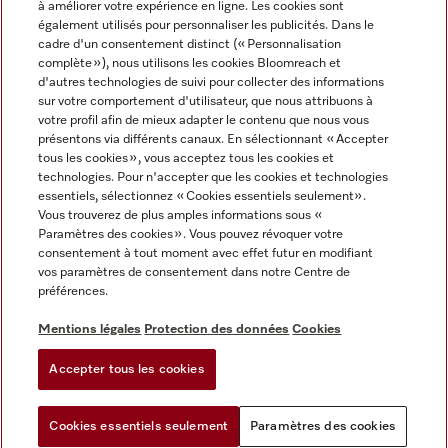
à améliorer votre expérience en ligne. Les cookies sont
également utilisés pour personnaliser les publicités. Dans le
FRANÇAIS
cadre d'un consentement distinct (« Personnalisation
complète »), nous utilisons les cookies Bloomreach et
d'autres technologies de suivi pour collecter des informations
sur votre comportement d'utilisateur, que nous attribuons à
votre profil afin de mieux adapter le contenu que nous vous
présentons via différents canaux. En sélectionnant « Accepter
Miele sur Youtube
Miele sur Instagram
Miele sur Facebook
Miele sur Pinterest
Miele sur LinkedIn
tous les cookies », vous acceptez tous les cookies et
technologies. Pour n'accepter que les cookies et technologies
essentiels, sélectionnez « Cookies essentiels seulement».
Vous trouverez de plus amples informations sous «
Paramètres des cookies ». Vous pouvez révoquer votre
consentement à tout moment avec effet futur en modifiant
Mentions légales
vos paramètres de consentement dans notre Centre de
préférences.
CGV
Protection des données
Mentions légales
Protection des données
Cookies
Conditions d'utilisation
Accepter tous les cookies
Paramètres des cookies
Cookies essentiels seulement
Paramètres des cookies