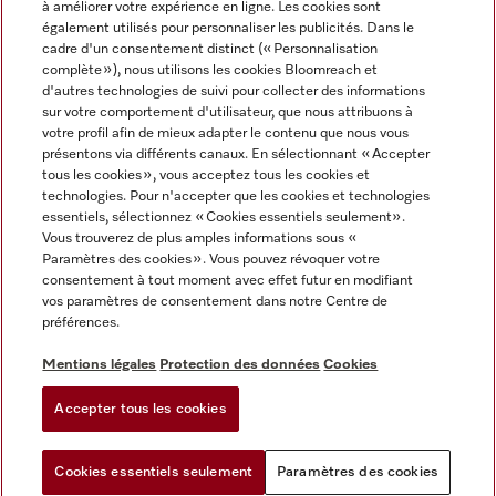
à améliorer votre expérience en ligne. Les cookies sont
également utilisés pour personnaliser les publicités. Dans le
FRANÇAIS
cadre d'un consentement distinct (« Personnalisation
complète »), nous utilisons les cookies Bloomreach et
d'autres technologies de suivi pour collecter des informations
sur votre comportement d'utilisateur, que nous attribuons à
votre profil afin de mieux adapter le contenu que nous vous
présentons via différents canaux. En sélectionnant « Accepter
Miele sur Youtube
Miele sur Instagram
Miele sur Facebook
Miele sur Pinterest
Miele sur LinkedIn
tous les cookies », vous acceptez tous les cookies et
technologies. Pour n'accepter que les cookies et technologies
essentiels, sélectionnez « Cookies essentiels seulement».
Vous trouverez de plus amples informations sous «
Paramètres des cookies ». Vous pouvez révoquer votre
consentement à tout moment avec effet futur en modifiant
Mentions légales
vos paramètres de consentement dans notre Centre de
préférences.
CGV
Protection des données
Mentions légales
Protection des données
Cookies
Conditions d'utilisation
Accepter tous les cookies
Paramètres des cookies
Cookies essentiels seulement
Paramètres des cookies