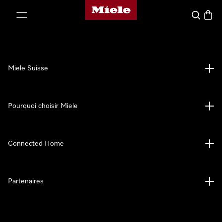
Page d'accueil de Miele
er au contenu
Search
Baske
Miele Suisse
Pourquoi choisir Miele
Connected Home
Partenaires