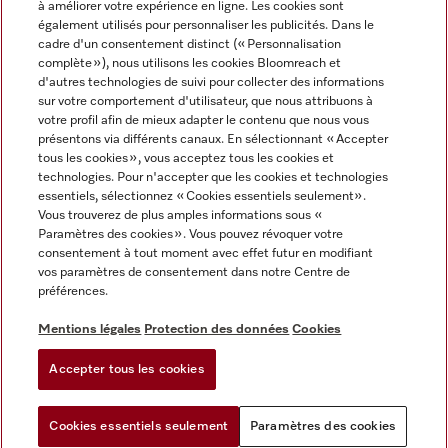
à améliorer votre expérience en ligne. Les cookies sont
également utilisés pour personnaliser les publicités. Dans le
FRANÇAIS
cadre d'un consentement distinct (« Personnalisation
complète »), nous utilisons les cookies Bloomreach et
d'autres technologies de suivi pour collecter des informations
sur votre comportement d'utilisateur, que nous attribuons à
votre profil afin de mieux adapter le contenu que nous vous
présentons via différents canaux. En sélectionnant « Accepter
Miele sur Youtube
Miele sur Instagram
Miele sur Facebook
Miele sur Pinterest
Miele sur LinkedIn
tous les cookies », vous acceptez tous les cookies et
technologies. Pour n'accepter que les cookies et technologies
essentiels, sélectionnez « Cookies essentiels seulement».
Vous trouverez de plus amples informations sous «
Paramètres des cookies ». Vous pouvez révoquer votre
consentement à tout moment avec effet futur en modifiant
Mentions légales
vos paramètres de consentement dans notre Centre de
préférences.
CGV
Protection des données
Mentions légales
Protection des données
Cookies
Conditions d'utilisation
Accepter tous les cookies
Paramètres des cookies
Cookies essentiels seulement
Paramètres des cookies