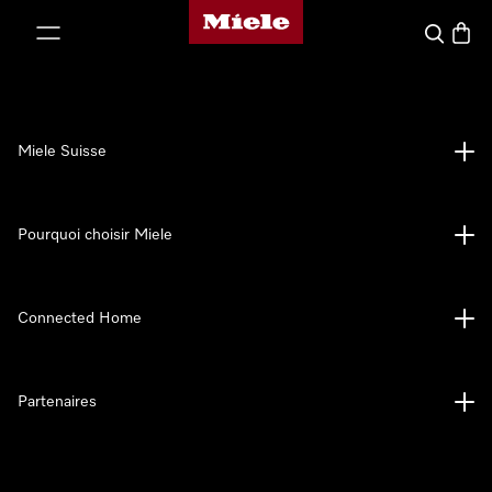
Page d'accueil de Miele
er au contenu
Search
Baske
Miele Suisse
Pourquoi choisir Miele
Connected Home
Partenaires