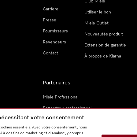
Club Miele
Carrière
Utiliser le bon
Presse
Miele Outlet
Fournisseurs
Nouveautés produit
Revendeurs
Extension de garantie
Contact
À propos de Klarna
Partenaires
Miele Professional
Réparateur professionnel
 nécessitant votre consentement
Miele Marine
 cookies essentiels. Avec votre consentement, nous
Architectes & promoteurs
i à des fins de marketing et d'analyse, y compris