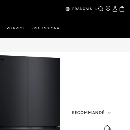
Search
Find a store
My Accou
Baske
FRANÇAIS
R
SERVICE
PROFESSIONAL
•
RECOMMANDÉ
 à pose libre