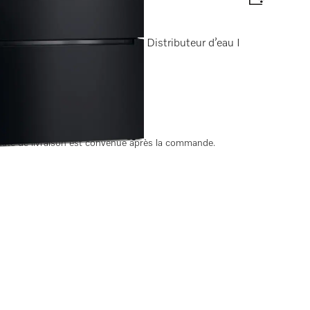
Longlife AirClean I IceMaker I Distributeur d’eau I
nergétique
ate de livraison est convenue après la commande.