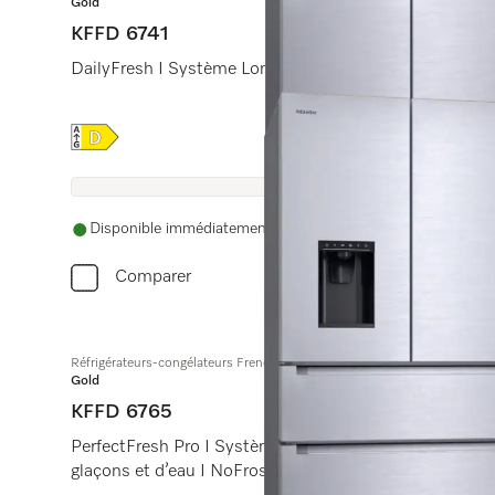
Gold
KFFD 6741
DailyFresh I Système Longlife AirClean I Freeze&Cool
Online Label Flag, Label énergétique
Disponible immédiatement. La date de livraison est conve
Comparer
Réfrigérateurs-congélateurs FrenchDoor à pose libre
Gold
KFFD 6765
PerfectFresh Pro I Système Longlife AirClean I Freeze&
glaçons et d’eau I NoFrost