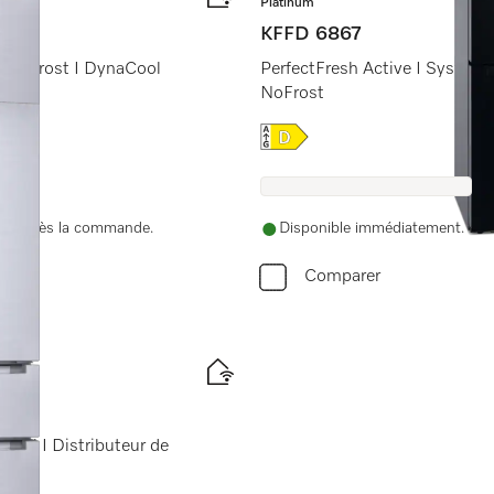
Platinum
KFFD 6867
 I NoFrost I DynaCool
PerfectFresh Active I Système 
NoFrost
Online Label Flag, Label é
nue après la commande.
Disponible immédiatement. La d
Comparer
Cool I Distributeur de