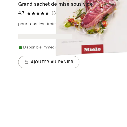
Grand sachet de mise sous vide
4.7
(3 Évaluations)
4.7 de 5 étoiles
pour tous les tiroirs de mise sous vide Miele.
Disponible immédiatement. Commandé avant midi, livré le j
AJOUTER AU PANIER