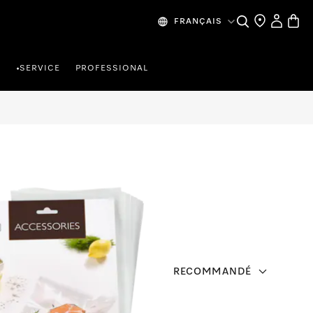
Search
Find a store
My Accou
Baske
FRANÇAIS
R
SERVICE
PROFESSIONAL
•
RECOMMANDÉ