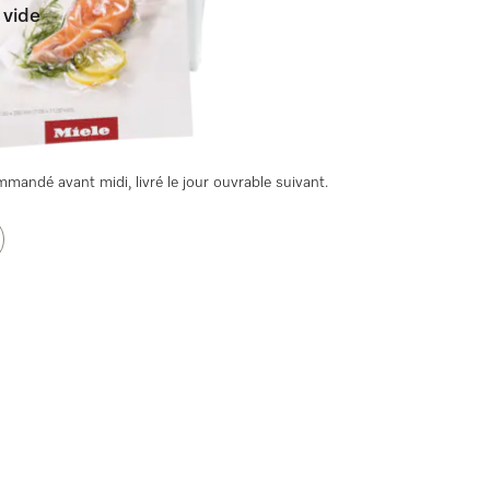
 vide
s)
ous vide Miele.
andé avant midi, livré le jour ouvrable suivant.