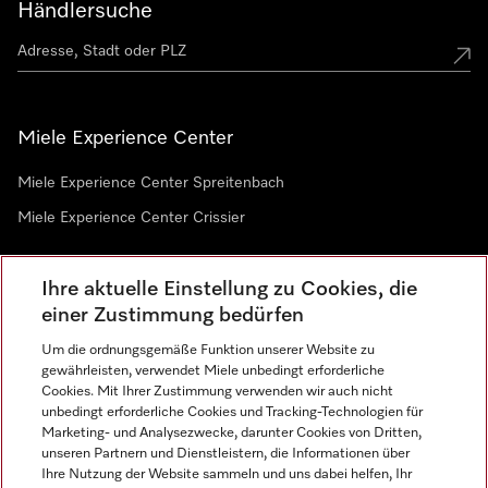
Händlersuche
Miele Experience Center
Miele Experience Center Spreitenbach
Miele Experience Center Crissier
Ihre aktuelle Einstellung zu Cookies, die
Newsletter
einer Zustimmung bedürfen
Um die ordnungsgemäße Funktion unserer Website zu
gewährleisten, verwendet Miele unbedingt erforderliche
Cookies. Mit Ihrer Zustimmung verwenden wir auch nicht
unbedingt erforderliche Cookies und Tracking-Technologien für
Marketing- und Analysezwecke, darunter Cookies von Dritten,
unseren Partnern und Dienstleistern, die Informationen über
Sprache
Ihre Nutzung der Website sammeln und uns dabei helfen, Ihr