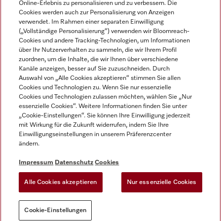
Online-Erlebnis zu personalisieren und zu verbessern. Die
Cookies werden auch zur Personalisierung von Anzeigen
DEUTSCH
verwendet. Im Rahmen einer separaten Einwilligung
(„Vollständige Personalisierung“) verwenden wir Bloomreach-
Cookies und andere Tracking-Technologien, um Informationen
über Ihr Nutzerverhalten zu sammeln, die wir Ihrem Profil
zuordnen, um die Inhalte, die wir Ihnen über verschiedene
Kanäle anzeigen, besser auf Sie zuzuschneiden. Durch
Miele auf Youtube
Miele auf Instagram
Miele auf Facebook
Miele auf LinkedIn
Miele auf LinkedIn
Auswahl von „Alle Cookies akzeptieren“ stimmen Sie allen
Cookies und Technologien zu. Wenn Sie nur essenzielle
Cookies und Technologien zulassen möchten, wählen Sie „Nur
essenzielle Cookies“. Weitere Informationen finden Sie unter
„Cookie-Einstellungen“. Sie können Ihre Einwilligung jederzeit
mit Wirkung für die Zukunft widerrufen, indem Sie Ihre
Impressum
Einwilligungseinstellungen in unserem Präferenzcenter
ändern.
AGB
Datenschutz
Impressum
Datenschutz
Cookies
Nutzungsbedigungen
Alle Cookies akzeptieren
Nur essenzielle Cookies
Cookie-Einstellungen
Cookie-Einstellungen