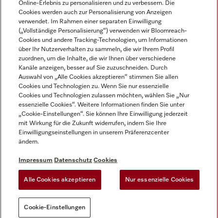
Online-Erlebnis zu personalisieren und zu verbessern. Die
Cookies werden auch zur Personalisierung von Anzeigen
DEUTSCH
verwendet. Im Rahmen einer separaten Einwilligung
(„Vollständige Personalisierung“) verwenden wir Bloomreach-
Cookies und andere Tracking-Technologien, um Informationen
über Ihr Nutzerverhalten zu sammeln, die wir Ihrem Profil
zuordnen, um die Inhalte, die wir Ihnen über verschiedene
Kanäle anzeigen, besser auf Sie zuzuschneiden. Durch
Miele auf Youtube
Miele auf Instagram
Miele auf Facebook
Miele auf LinkedIn
Miele auf LinkedIn
Auswahl von „Alle Cookies akzeptieren“ stimmen Sie allen
Cookies und Technologien zu. Wenn Sie nur essenzielle
Cookies und Technologien zulassen möchten, wählen Sie „Nur
essenzielle Cookies“. Weitere Informationen finden Sie unter
„Cookie-Einstellungen“. Sie können Ihre Einwilligung jederzeit
mit Wirkung für die Zukunft widerrufen, indem Sie Ihre
Impressum
Einwilligungseinstellungen in unserem Präferenzcenter
ändern.
AGB
Datenschutz
Impressum
Datenschutz
Cookies
Nutzungsbedigungen
Alle Cookies akzeptieren
Nur essenzielle Cookies
Cookie-Einstellungen
Cookie-Einstellungen