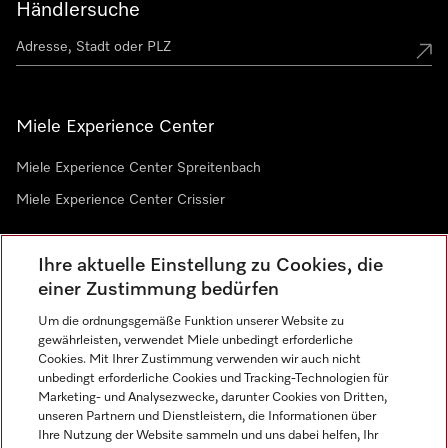
Händlersuche
Miele Experience Center
Miele Experience Center Spreitenbach
Miele Experience Center Crissier
Ihre aktuelle Einstellung zu Cookies, die
Newsletter
einer Zustimmung bedürfen
Um die ordnungsgemäße Funktion unserer Website zu
gewährleisten, verwendet Miele unbedingt erforderliche
Cookies. Mit Ihrer Zustimmung verwenden wir auch nicht
unbedingt erforderliche Cookies und Tracking-Technologien für
Marketing- und Analysezwecke, darunter Cookies von Dritten,
unseren Partnern und Dienstleistern, die Informationen über
Sprache
Ihre Nutzung der Website sammeln und uns dabei helfen, Ihr