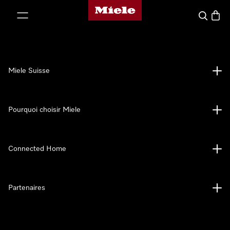
Page d'accueil de Miele
er au contenu
Search
Baske
Miele Suisse
Pourquoi choisir Miele
Connected Home
Partenaires