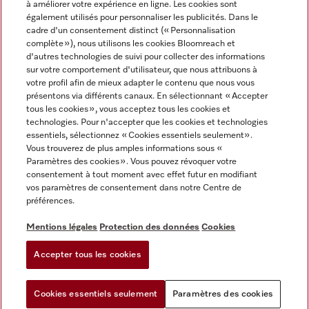
à améliorer votre expérience en ligne. Les cookies sont
également utilisés pour personnaliser les publicités. Dans le
FRANÇAIS
cadre d'un consentement distinct (« Personnalisation
complète »), nous utilisons les cookies Bloomreach et
d'autres technologies de suivi pour collecter des informations
sur votre comportement d'utilisateur, que nous attribuons à
votre profil afin de mieux adapter le contenu que nous vous
présentons via différents canaux. En sélectionnant « Accepter
Miele sur Youtube
Miele sur Instagram
Miele sur Facebook
Miele sur Pinterest
Miele sur LinkedIn
tous les cookies », vous acceptez tous les cookies et
technologies. Pour n'accepter que les cookies et technologies
essentiels, sélectionnez « Cookies essentiels seulement».
Vous trouverez de plus amples informations sous «
Paramètres des cookies ». Vous pouvez révoquer votre
consentement à tout moment avec effet futur en modifiant
Mentions légales
vos paramètres de consentement dans notre Centre de
préférences.
CGV
Protection des données
Mentions légales
Protection des données
Cookies
Conditions d'utilisation
Accepter tous les cookies
Paramètres des cookies
Cookies essentiels seulement
Paramètres des cookies