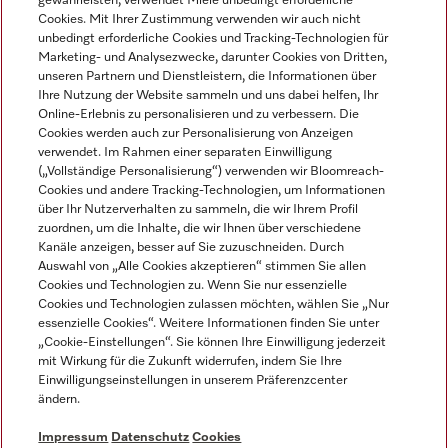
gewährleisten, verwendet Miele unbedingt erforderliche
Cookies. Mit Ihrer Zustimmung verwenden wir auch nicht
unbedingt erforderliche Cookies und Tracking-Technologien für
Marketing- und Analysezwecke, darunter Cookies von Dritten,
unseren Partnern und Dienstleistern, die Informationen über
Sprache
Ihre Nutzung der Website sammeln und uns dabei helfen, Ihr
Online-Erlebnis zu personalisieren und zu verbessern. Die
Cookies werden auch zur Personalisierung von Anzeigen
DEUTSCH
verwendet. Im Rahmen einer separaten Einwilligung
(„Vollständige Personalisierung“) verwenden wir Bloomreach-
Cookies und andere Tracking-Technologien, um Informationen
über Ihr Nutzerverhalten zu sammeln, die wir Ihrem Profil
zuordnen, um die Inhalte, die wir Ihnen über verschiedene
Kanäle anzeigen, besser auf Sie zuzuschneiden. Durch
Miele auf Youtube
Miele auf Instagram
Miele auf Facebook
Miele auf LinkedIn
Miele auf LinkedIn
Auswahl von „Alle Cookies akzeptieren“ stimmen Sie allen
Cookies und Technologien zu. Wenn Sie nur essenzielle
Cookies und Technologien zulassen möchten, wählen Sie „Nur
essenzielle Cookies“. Weitere Informationen finden Sie unter
„Cookie-Einstellungen“. Sie können Ihre Einwilligung jederzeit
mit Wirkung für die Zukunft widerrufen, indem Sie Ihre
Impressum
Einwilligungseinstellungen in unserem Präferenzcenter
ändern.
AGB
Datenschutz
Impressum
Datenschutz
Cookies