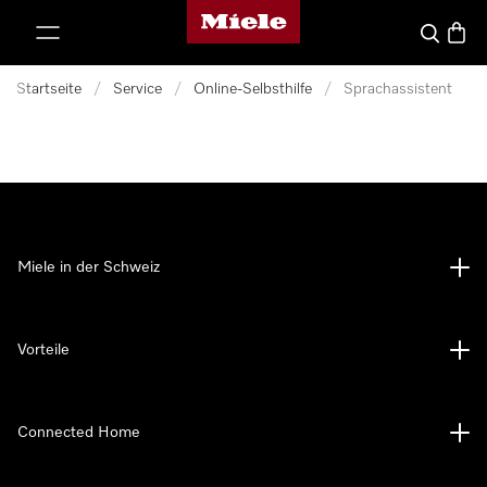
Miele-Homepage
nhalt springen
Suche
Waren
Startseite
/
Service
/
Online-Selbsthilfe
/
Sprachassistent
Miele in der Schweiz
Vorteile
Connected Home