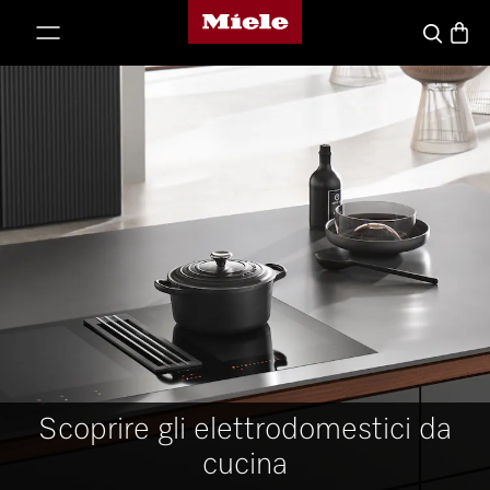
Homepage di Miele
a al contenuto
Basket
Cerca
Scoprire gli elettrodomestici da
cucina