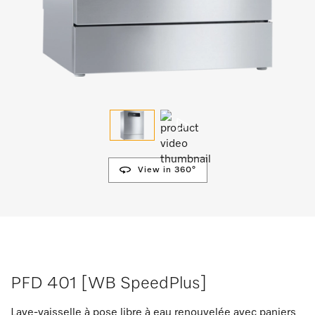
View in 360°
PFD 401 [WB SpeedPlus]
Lave-vaisselle à pose libre à eau renouvelée avec paniers