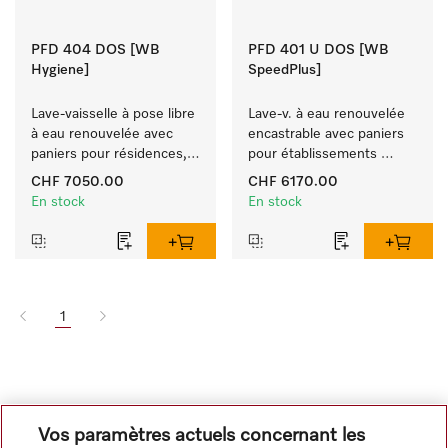
PFD 404 DOS [WB
PFD 401 U DOS [WB
Hygiene]
SpeedPlus]
Lave-vaisselle à pose libre 
Lave-v. à eau renouvelée 
à eau renouvelée avec 
encastrable avec paniers 
paniers pour résidences, 
pour établissements 
jardins d'enfants et 
hôteliers, les restaurants 
CHF 7050.00
CHF 6170.00
espaces à exigence 
et les traiteurs.
En stock
En stock
d'hygiène.
1
Vos paramètres actuels concernant les