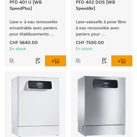
PFD 401 U [WB
PFD 402 DOS [WB
SpeedPlus]
SpeedAir]
Lave-v. à eau renouvelée 
Lave-vaisselle à pose libre 
encastrable avec paniers 
à eau renouvelée avec 
pour établissements 
paniers pour 
hôteliers, les restaurants 
établissements hôteliers, 
CHF 5640.00
CHF 7530.00
et les traiteurs.
les restaurants et les 
En stock
En stock
traiteurs.