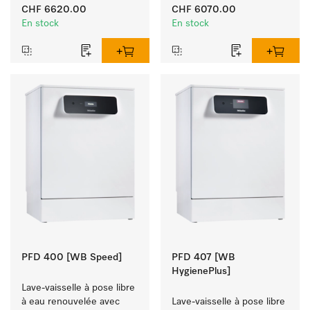
d'enfants et espaces à 
établissements hôteliers, 
CHF 6620.00
CHF 6070.00
exigence d'hygiène.
les restaurants et les 
En stock
En stock
traiteurs.
PFD 400 [WB Speed]
PFD 407 [WB
HygienePlus]
Lave-vaisselle à pose libre 
à eau renouvelée avec 
Lave-vaisselle à pose libre 