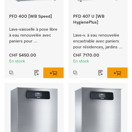
PFD 400 [WB Speed]
PFD 407 U [WB
HygienePlus]
Lave-vaisselle à pose libre 
à eau renouvelée avec 
Lave-v. à eau renouvelée 
paniers pour 
encastrable avec paniers 
établissements de 
pour résidences, jardins 
restauration, écoles et 
d'enfants et espaces à 
CHF 5450.00
CHF 7170.00
boulangeries.
exigence d'hygiène.
En stock
En stock