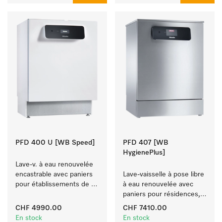
PFD 400 U [WB Speed]
PFD 407 [WB
HygienePlus]
Lave-v. à eau renouvelée 
encastrable avec paniers 
Lave-vaisselle à pose libre 
pour établissements de 
à eau renouvelée avec 
restauration, écoles et 
paniers pour résidences, 
boulangeries.
jardins d'enfants et 
CHF 4990.00
CHF 7410.00
espaces à exigence 
En stock
En stock