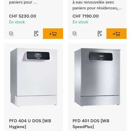
paniers pour 
à eau renouvelée avec 
établissements de 
paniers pour résidences, 
restauration, écoles et 
jardins d'enfants et 
CHF 5230.00
CHF 7190.00
boulangeries.
espaces à exigence 
En stock
En stock
d'hygiène.
PFD 404 U DOS [WB
PFD 401 DOS [WB
Hygiene]
SpeedPlus]