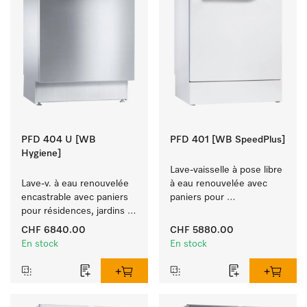
PFD 404 U [WB
PFD 401 [WB SpeedPlus]
Hygiene]
Lave-vaisselle à pose libre 
Lave-v. à eau renouvelée 
à eau renouvelée avec 
encastrable avec paniers 
paniers pour 
pour résidences, jardins 
établissements hôteliers, 
d'enfants et espaces à 
les restaurants et les 
CHF 6840.00
CHF 5880.00
exigence d'hygiène.
traiteurs.
En stock
En stock