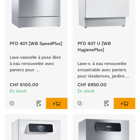
PFD 401 [WB SpeedPlus]
PFD 407 U [WB
HygienePlus]
Lave-vaisselle à pose libre 
à eau renouvelée avec 
Lave-v. à eau renouvelée 
paniers pour 
encastrable avec paniers 
établissements hôteliers, 
pour résidences, jardins 
les restaurants et les 
d'enfants et espaces à 
CHF 6100.00
CHF 6950.00
traiteurs.
exigence d'hygiène.
En stock
En stock