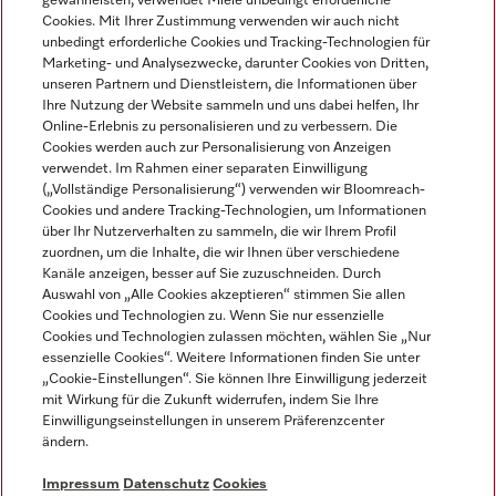
gewährleisten, verwendet Miele unbedingt erforderliche
Cookies. Mit Ihrer Zustimmung verwenden wir auch nicht
unbedingt erforderliche Cookies und Tracking-Technologien für
Marketing- und Analysezwecke, darunter Cookies von Dritten,
unseren Partnern und Dienstleistern, die Informationen über
Sprache
Ihre Nutzung der Website sammeln und uns dabei helfen, Ihr
Online-Erlebnis zu personalisieren und zu verbessern. Die
Cookies werden auch zur Personalisierung von Anzeigen
DEUTSCH
verwendet. Im Rahmen einer separaten Einwilligung
(„Vollständige Personalisierung“) verwenden wir Bloomreach-
Cookies und andere Tracking-Technologien, um Informationen
über Ihr Nutzerverhalten zu sammeln, die wir Ihrem Profil
zuordnen, um die Inhalte, die wir Ihnen über verschiedene
Kanäle anzeigen, besser auf Sie zuzuschneiden. Durch
Miele auf Youtube
Miele auf Instagram
Miele auf Facebook
Miele auf LinkedIn
Miele auf LinkedIn
Auswahl von „Alle Cookies akzeptieren“ stimmen Sie allen
Cookies und Technologien zu. Wenn Sie nur essenzielle
Cookies und Technologien zulassen möchten, wählen Sie „Nur
essenzielle Cookies“. Weitere Informationen finden Sie unter
„Cookie-Einstellungen“. Sie können Ihre Einwilligung jederzeit
mit Wirkung für die Zukunft widerrufen, indem Sie Ihre
Impressum
Einwilligungseinstellungen in unserem Präferenzcenter
ändern.
AGB
Datenschutz
Impressum
Datenschutz
Cookies