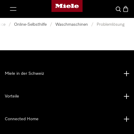
Miele-Homepage
nhalt springen
Suche
Waren
ice
/
Online-Selbsthilfe
/
Waschmaschinen
/
Problemlösung
Miele in der Schweiz
Vorteile
Connected Home