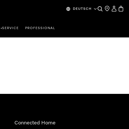
Suche
Händlersuche
Mein Kon
Waren
DEUTSCH
SERVICE
PROFESSIONAL
•
Connected Home