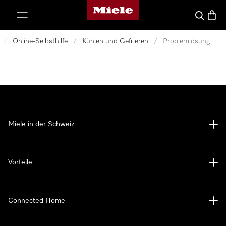
Miele-Homepage
nhalt springen
Suche
Waren
/
Online-Selbsthilfe
/
Kühlen und Gefrieren
/
Problemlösung
Miele in der Schweiz
Vorteile
Connected Home