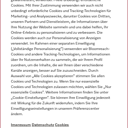
gewährleisten, verwendet Miele unbedingt erforderliche
Cookies. Mit Ihrer Zustimmung verwenden wir auch nicht
unbedingt erforderliche Cookies und Tracking-Technologien für
Marketing- und Analysezwecke, darunter Cookies von Dritten,
unseren Partnern und Dienstleistern, die Informationen über
Sprache
Ihre Nutzung der Website sammeln und uns dabei helfen, Ihr
Online-Erlebnis zu personalisieren und zu verbessern. Die
Cookies werden auch zur Personalisierung von Anzeigen
DEUTSCH
verwendet. Im Rahmen einer separaten Einwilligung
(„Vollständige Personalisierung“) verwenden wir Bloomreach-
Cookies und andere Tracking-Technologien, um Informationen
über Ihr Nutzerverhalten zu sammeln, die wir Ihrem Profil
zuordnen, um die Inhalte, die wir Ihnen über verschiedene
Kanäle anzeigen, besser auf Sie zuzuschneiden. Durch
Miele auf Youtube
Miele auf Instagram
Miele auf Facebook
Miele auf LinkedIn
Miele auf LinkedIn
Auswahl von „Alle Cookies akzeptieren“ stimmen Sie allen
Cookies und Technologien zu. Wenn Sie nur essenzielle
Cookies und Technologien zulassen möchten, wählen Sie „Nur
essenzielle Cookies“. Weitere Informationen finden Sie unter
„Cookie-Einstellungen“. Sie können Ihre Einwilligung jederzeit
mit Wirkung für die Zukunft widerrufen, indem Sie Ihre
Impressum
Einwilligungseinstellungen in unserem Präferenzcenter
ändern.
AGB
Datenschutz
Impressum
Datenschutz
Cookies