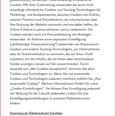
gewährleisten, verwendet Miele unbedingt erforderliche
Cookies. Mit Ihrer Zustimmung verwenden wir auch nicht
unbedingt erforderliche Cookies und Tracking-Technologien für
Marketing- und Analysezwecke, darunter Cookies von Dritten,
unseren Partnern und Dienstleistern, die Informationen über
Sprache
Ihre Nutzung der Website sammeln und uns dabei helfen, Ihr
Online-Erlebnis zu personalisieren und zu verbessern. Die
Cookies werden auch zur Personalisierung von Anzeigen
DEUTSCH
verwendet. Im Rahmen einer separaten Einwilligung
(„Vollständige Personalisierung“) verwenden wir Bloomreach-
Cookies und andere Tracking-Technologien, um Informationen
über Ihr Nutzerverhalten zu sammeln, die wir Ihrem Profil
zuordnen, um die Inhalte, die wir Ihnen über verschiedene
Kanäle anzeigen, besser auf Sie zuzuschneiden. Durch
Miele auf Youtube
Miele auf Instagram
Miele auf Facebook
Miele auf LinkedIn
Miele auf LinkedIn
Auswahl von „Alle Cookies akzeptieren“ stimmen Sie allen
Cookies und Technologien zu. Wenn Sie nur essenzielle
Cookies und Technologien zulassen möchten, wählen Sie „Nur
essenzielle Cookies“. Weitere Informationen finden Sie unter
„Cookie-Einstellungen“. Sie können Ihre Einwilligung jederzeit
mit Wirkung für die Zukunft widerrufen, indem Sie Ihre
Impressum
Einwilligungseinstellungen in unserem Präferenzcenter
ändern.
AGB
Datenschutz
Impressum
Datenschutz
Cookies