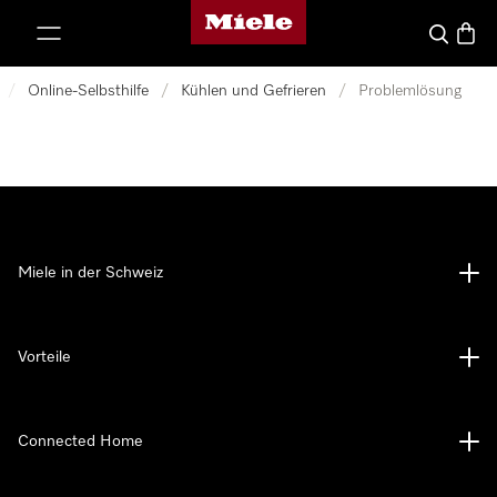
Miele-Homepage
nhalt springen
Suche
Waren
/
Online-Selbsthilfe
/
Kühlen und Gefrieren
/
Problemlösung
Miele in der Schweiz
Vorteile
Connected Home