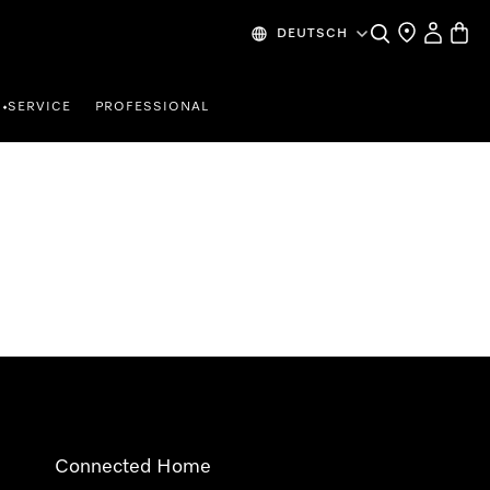
Suche
Händlersuche
Mein Kon
Waren
DEUTSCH
SERVICE
PROFESSIONAL
•
Connected Home