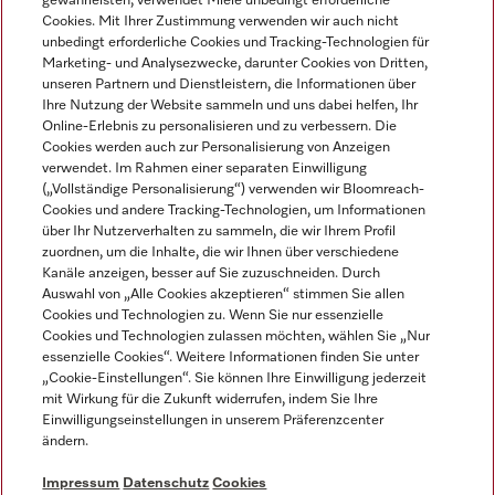
gewährleisten, verwendet Miele unbedingt erforderliche
Cookies. Mit Ihrer Zustimmung verwenden wir auch nicht
unbedingt erforderliche Cookies und Tracking-Technologien für
Marketing- und Analysezwecke, darunter Cookies von Dritten,
unseren Partnern und Dienstleistern, die Informationen über
Sprache
Ihre Nutzung der Website sammeln und uns dabei helfen, Ihr
Online-Erlebnis zu personalisieren und zu verbessern. Die
Cookies werden auch zur Personalisierung von Anzeigen
DEUTSCH
verwendet. Im Rahmen einer separaten Einwilligung
(„Vollständige Personalisierung“) verwenden wir Bloomreach-
Cookies und andere Tracking-Technologien, um Informationen
über Ihr Nutzerverhalten zu sammeln, die wir Ihrem Profil
zuordnen, um die Inhalte, die wir Ihnen über verschiedene
Kanäle anzeigen, besser auf Sie zuzuschneiden. Durch
Miele auf Youtube
Miele auf Instagram
Miele auf Facebook
Miele auf LinkedIn
Miele auf LinkedIn
Auswahl von „Alle Cookies akzeptieren“ stimmen Sie allen
Cookies und Technologien zu. Wenn Sie nur essenzielle
Cookies und Technologien zulassen möchten, wählen Sie „Nur
essenzielle Cookies“. Weitere Informationen finden Sie unter
„Cookie-Einstellungen“. Sie können Ihre Einwilligung jederzeit
mit Wirkung für die Zukunft widerrufen, indem Sie Ihre
Impressum
Einwilligungseinstellungen in unserem Präferenzcenter
ändern.
AGB
Datenschutz
Impressum
Datenschutz
Cookies