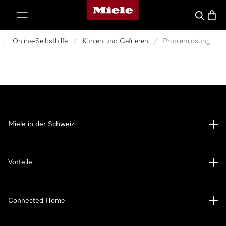
Miele-Homepage
nhalt springen
Suche
Waren
/
Online-Selbsthilfe
/
Kühlen und Gefrieren
/
Problemlösung
Miele in der Schweiz
Vorteile
Connected Home