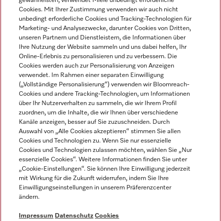
gewährleisten, verwendet Miele unbedingt erforderliche
Cookies. Mit Ihrer Zustimmung verwenden wir auch nicht
unbedingt erforderliche Cookies und Tracking-Technologien für
Marketing- und Analysezwecke, darunter Cookies von Dritten,
unseren Partnern und Dienstleistern, die Informationen über
Sprache
Ihre Nutzung der Website sammeln und uns dabei helfen, Ihr
Online-Erlebnis zu personalisieren und zu verbessern. Die
Cookies werden auch zur Personalisierung von Anzeigen
DEUTSCH
verwendet. Im Rahmen einer separaten Einwilligung
(„Vollständige Personalisierung“) verwenden wir Bloomreach-
Cookies und andere Tracking-Technologien, um Informationen
über Ihr Nutzerverhalten zu sammeln, die wir Ihrem Profil
zuordnen, um die Inhalte, die wir Ihnen über verschiedene
Kanäle anzeigen, besser auf Sie zuzuschneiden. Durch
Miele auf Youtube
Miele auf Instagram
Miele auf Facebook
Miele auf LinkedIn
Miele auf LinkedIn
Auswahl von „Alle Cookies akzeptieren“ stimmen Sie allen
Cookies und Technologien zu. Wenn Sie nur essenzielle
Cookies und Technologien zulassen möchten, wählen Sie „Nur
essenzielle Cookies“. Weitere Informationen finden Sie unter
„Cookie-Einstellungen“. Sie können Ihre Einwilligung jederzeit
mit Wirkung für die Zukunft widerrufen, indem Sie Ihre
Impressum
Einwilligungseinstellungen in unserem Präferenzcenter
ändern.
AGB
Datenschutz
Impressum
Datenschutz
Cookies