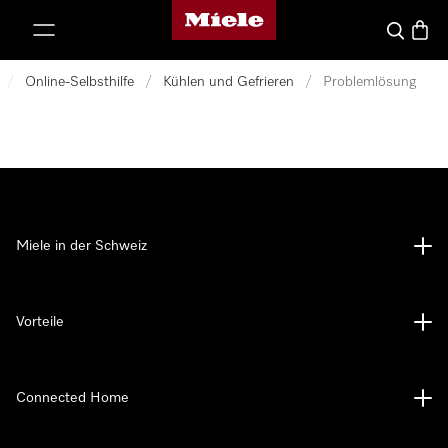
Miele-Homepage
nhalt springen
Suche
Waren
/
Online-Selbsthilfe
/
Kühlen und Gefrieren
/
Problemlösung
Miele in der Schweiz
Vorteile
Connected Home