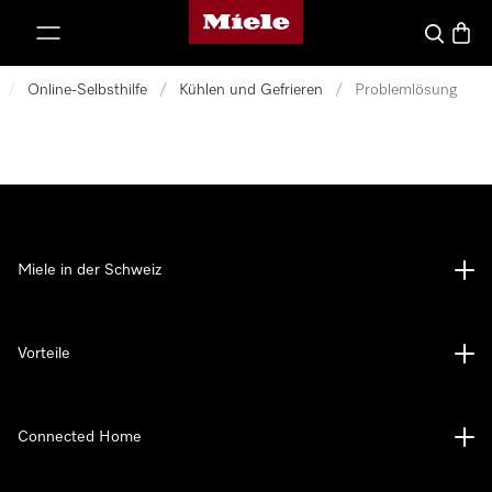
Miele-Homepage
nhalt springen
Suche
Waren
/
Online-Selbsthilfe
/
Kühlen und Gefrieren
/
Problemlösung
Miele in der Schweiz
Vorteile
Connected Home