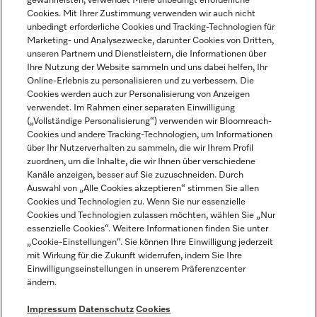
gewährleisten, verwendet Miele unbedingt erforderliche
Cookies. Mit Ihrer Zustimmung verwenden wir auch nicht
unbedingt erforderliche Cookies und Tracking-Technologien für
Marketing- und Analysezwecke, darunter Cookies von Dritten,
unseren Partnern und Dienstleistern, die Informationen über
Sprache
Ihre Nutzung der Website sammeln und uns dabei helfen, Ihr
Online-Erlebnis zu personalisieren und zu verbessern. Die
Cookies werden auch zur Personalisierung von Anzeigen
DEUTSCH
verwendet. Im Rahmen einer separaten Einwilligung
(„Vollständige Personalisierung“) verwenden wir Bloomreach-
Cookies und andere Tracking-Technologien, um Informationen
über Ihr Nutzerverhalten zu sammeln, die wir Ihrem Profil
zuordnen, um die Inhalte, die wir Ihnen über verschiedene
Kanäle anzeigen, besser auf Sie zuzuschneiden. Durch
Miele auf Youtube
Miele auf Instagram
Miele auf Facebook
Miele auf LinkedIn
Miele auf LinkedIn
Auswahl von „Alle Cookies akzeptieren“ stimmen Sie allen
Cookies und Technologien zu. Wenn Sie nur essenzielle
Cookies und Technologien zulassen möchten, wählen Sie „Nur
essenzielle Cookies“. Weitere Informationen finden Sie unter
„Cookie-Einstellungen“. Sie können Ihre Einwilligung jederzeit
mit Wirkung für die Zukunft widerrufen, indem Sie Ihre
Impressum
Einwilligungseinstellungen in unserem Präferenzcenter
ändern.
AGB
Datenschutz
Impressum
Datenschutz
Cookies