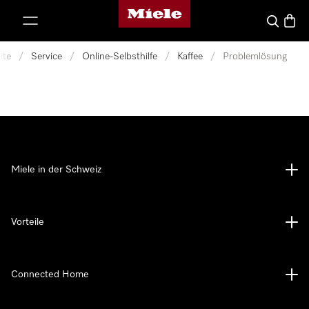
Miele-Homepage
nhalt springen
Suche
Waren
ite
/
Service
/
Online-Selbsthilfe
/
Kaffee
/
Problemlösung
Miele in der Schweiz
Vorteile
Connected Home