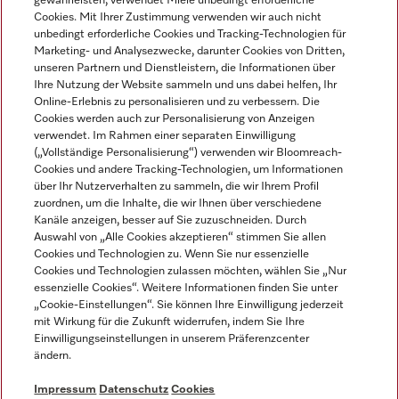
gewährleisten, verwendet Miele unbedingt erforderliche
Cookies. Mit Ihrer Zustimmung verwenden wir auch nicht
unbedingt erforderliche Cookies und Tracking-Technologien für
Marketing- und Analysezwecke, darunter Cookies von Dritten,
unseren Partnern und Dienstleistern, die Informationen über
Sprache
Ihre Nutzung der Website sammeln und uns dabei helfen, Ihr
Online-Erlebnis zu personalisieren und zu verbessern. Die
Cookies werden auch zur Personalisierung von Anzeigen
DEUTSCH
verwendet. Im Rahmen einer separaten Einwilligung
(„Vollständige Personalisierung“) verwenden wir Bloomreach-
Cookies und andere Tracking-Technologien, um Informationen
über Ihr Nutzerverhalten zu sammeln, die wir Ihrem Profil
zuordnen, um die Inhalte, die wir Ihnen über verschiedene
Kanäle anzeigen, besser auf Sie zuzuschneiden. Durch
Miele auf Youtube
Miele auf Instagram
Miele auf Facebook
Miele auf LinkedIn
Miele auf LinkedIn
Auswahl von „Alle Cookies akzeptieren“ stimmen Sie allen
Cookies und Technologien zu. Wenn Sie nur essenzielle
Cookies und Technologien zulassen möchten, wählen Sie „Nur
essenzielle Cookies“. Weitere Informationen finden Sie unter
„Cookie-Einstellungen“. Sie können Ihre Einwilligung jederzeit
mit Wirkung für die Zukunft widerrufen, indem Sie Ihre
Impressum
Einwilligungseinstellungen in unserem Präferenzcenter
ändern.
AGB
Datenschutz
Impressum
Datenschutz
Cookies