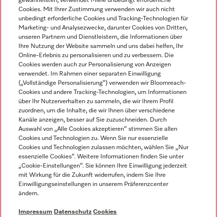
gewährleisten, verwendet Miele unbedingt erforderliche
Cookies. Mit Ihrer Zustimmung verwenden wir auch nicht
unbedingt erforderliche Cookies und Tracking-Technologien für
Marketing- und Analysezwecke, darunter Cookies von Dritten,
unseren Partnern und Dienstleistern, die Informationen über
Sprache
Ihre Nutzung der Website sammeln und uns dabei helfen, Ihr
Online-Erlebnis zu personalisieren und zu verbessern. Die
Cookies werden auch zur Personalisierung von Anzeigen
DEUTSCH
verwendet. Im Rahmen einer separaten Einwilligung
(„Vollständige Personalisierung“) verwenden wir Bloomreach-
Cookies und andere Tracking-Technologien, um Informationen
über Ihr Nutzerverhalten zu sammeln, die wir Ihrem Profil
zuordnen, um die Inhalte, die wir Ihnen über verschiedene
Kanäle anzeigen, besser auf Sie zuzuschneiden. Durch
Miele auf Youtube
Miele auf Instagram
Miele auf Facebook
Miele auf LinkedIn
Miele auf LinkedIn
Auswahl von „Alle Cookies akzeptieren“ stimmen Sie allen
Cookies und Technologien zu. Wenn Sie nur essenzielle
Cookies und Technologien zulassen möchten, wählen Sie „Nur
essenzielle Cookies“. Weitere Informationen finden Sie unter
„Cookie-Einstellungen“. Sie können Ihre Einwilligung jederzeit
mit Wirkung für die Zukunft widerrufen, indem Sie Ihre
Impressum
Einwilligungseinstellungen in unserem Präferenzcenter
ändern.
AGB
Datenschutz
Impressum
Datenschutz
Cookies