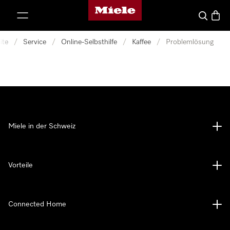
Miele-Homepage
nhalt springen
Suche
Waren
ite
/
Service
/
Online-Selbsthilfe
/
Kaffee
/
Problemlösung
Miele in der Schweiz
Vorteile
Connected Home